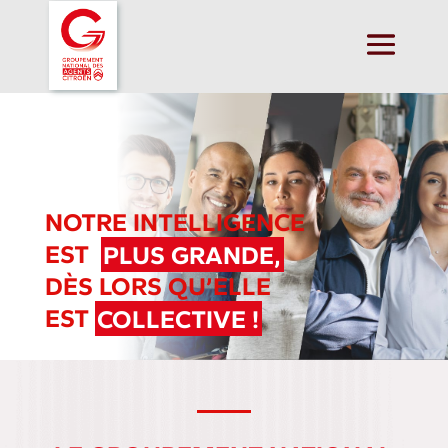
NOTRE INTELLIGENCE
EST
PLUS GRANDE,
DÈS LORS QU’ELLE
EST
COLLECTIVE !